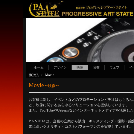
ホーム
デザイン
映像
音響
ウェブ
イ
HOME
>
Movie
Movie
〜映像〜
お客様に対し、イベントなどのプロモーションビデオはもちろん、
ど、映像に関するあらゆるソリューションを提供しています。
また、You TubeやUstreamなどインターネットメディアを活
P.A.STETAは、企画の立案から演出・キャスティング・撮影
常に高いクオリティ・コストパフォーマンスを実現しています。